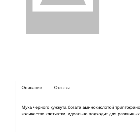
Кедровое масло
Масло подсолнечное
Масло черного тмина
Описание
Отзывы
Мука черного кунжута богата аминокислотой триптофан
количество клетчатки, идеально подходит для различных