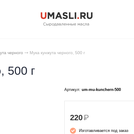
ута черного
Мука кунжута черного, 500 г
, 500 г
Артикул:
um-mu-kunchern-500
220
Р
Изготавливается под заказ