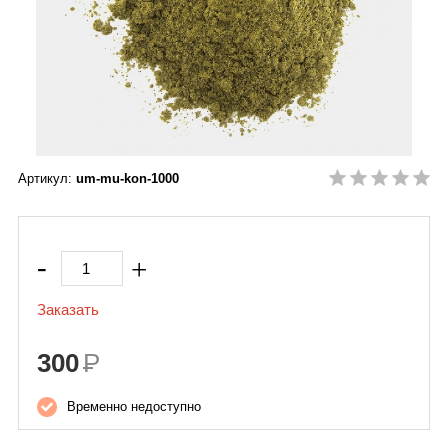
Кедровое масло
Масло подсолнечное
Масло черного тмина
Артикул:
um-mu-kon-1000
-
+
Заказать
300
Р
Временно недоступно