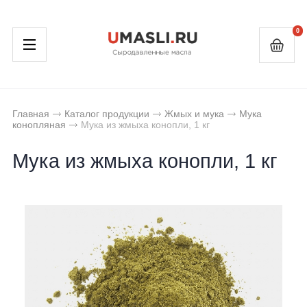
0
Конопляное масло
Семена конопли
Жмых конопли
Льняное масло
Чечевица
Мука конопляная
Главная
Каталог продукции
Жмых и мука
Мука
Кунжутное масло
Гречка
Мука кунжутная
конопляная
Мука из жмыха конопли, 1 кг
Миндальное масло
Нут
Мука миндальная
Мука из жмыха конопли, 1 кг
Масло грецкого ореха
Маш
Мука кунжута черного
Тыквенное масло
Горох
Жмых и мука льняная
Масло расторопши
Жмых и мука расторопши
Горчичное масло